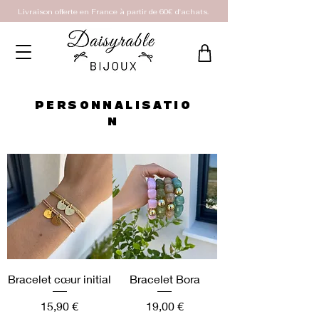
Livraison offerte en France à partir de 60€ d'achats.
PERSONNALISATIO
N
Bracelet cœur initial
Bracelet Bora
Prix
Prix
15,90 €
19,00 €