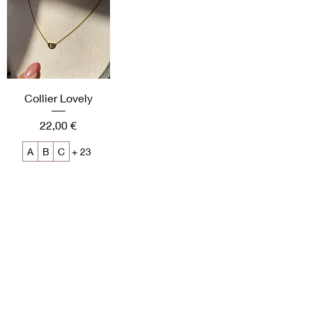
Collier Lovely
Prix
22,00 €
A
B
C
+ 23
Ajouter au panier
Informations Légales
Mentions légales
Conditions générales de vente