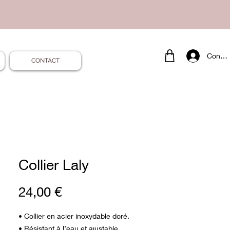
Conne
CONTACT
Collier Laly
Prix
24,00 €
• Collier en acier inoxydable doré.
• Résistant à l’eau et ajustable.