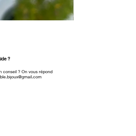
Bracelet Bora
Prix
19,00 €
ide ?
n conseil ? On vous répond
able.bijoux@gmail.com