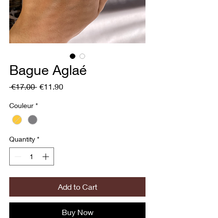
Bague Aglaé
Regular
Sale
 €17.00 
€11.90
Price
Price
Couleur
*
Quantity
*
Add to Cart
Buy Now